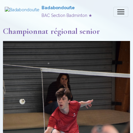
Badabondoufle
BAC Section Badminton ★
Championnat régional senior