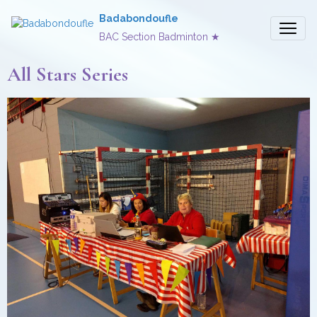
Badabondoufle
BAC Section Badminton ★
All Stars Series