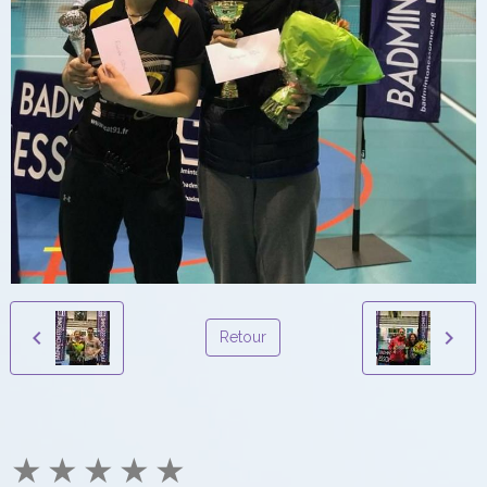
Retour
★
★
★
★
★