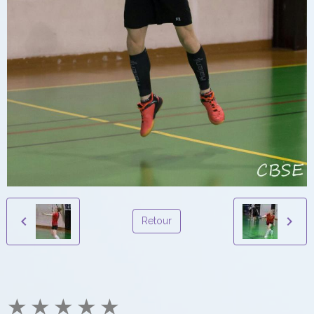
Retour
★
★
★
★
★