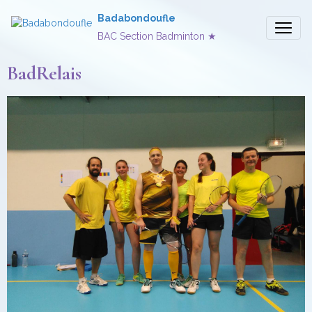
Badabondoufle
BAC Section Badminton ★
BadRelais