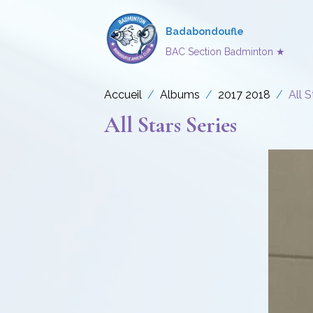
Badabondoufle
BAC Section Badminton ★
Accueil
Albums
2017 2018
All S
All Stars Series