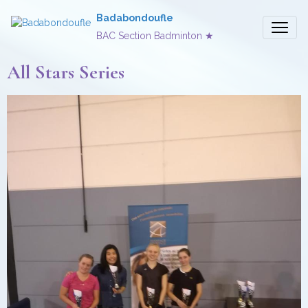
Badabondoufle
BAC Section Badminton ★
All Stars Series