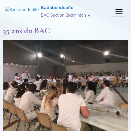
Badabondoufle
BAC Section Badminton ★
35 ans du BAC