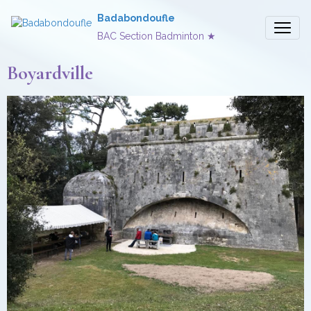
Badabondoufle
BAC Section Badminton ★
Boyardville