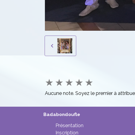
★
★
★
★
★
Aucune note. Soyez le premier à attribue
Badabondoufle
Présentation
Inscription