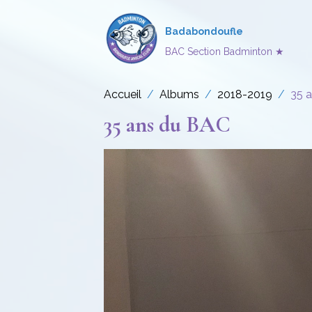
Badabondoufle
BAC Section Badminton ★
Accueil
Albums
2018-2019
35 
35 ans du BAC