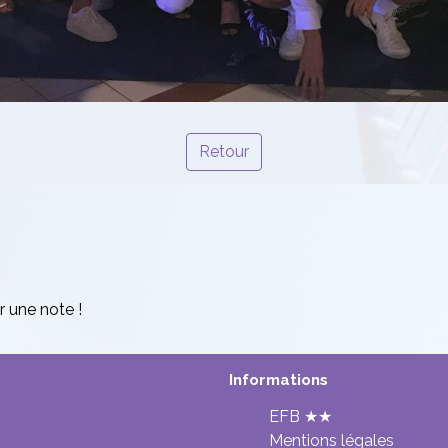
Retour
r une note !
Informations
EFB ★★
Mentions légales