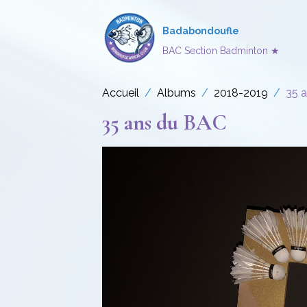
Badabondoufle
BAC Section Badminton ★
Accueil
Albums
2018-2019
35 
35 ans du BAC