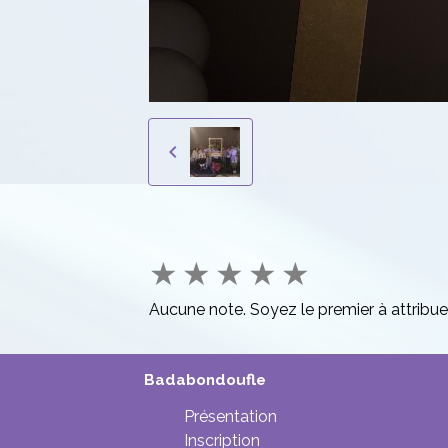
★
★
★
★
★
Aucune note. Soyez le premier à attribue
Badabondoufle
Présentation
Inscription