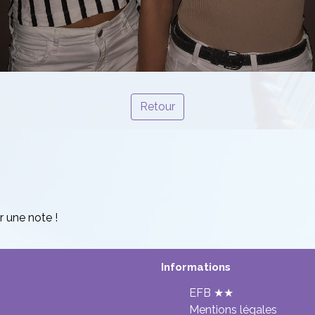
Retour
r une note !
Informations
EFB ★★
Mentions légales