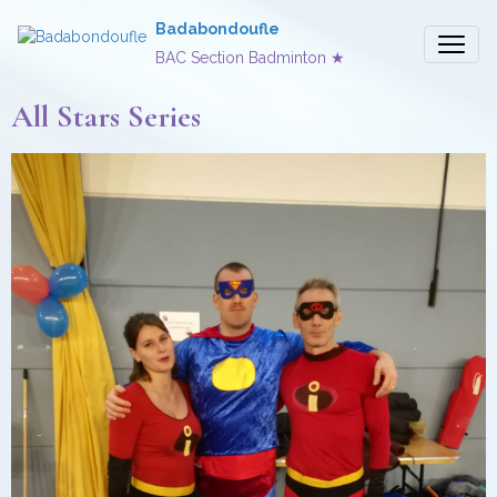
Badabondoufle
BAC Section Badminton ★
All Stars Series