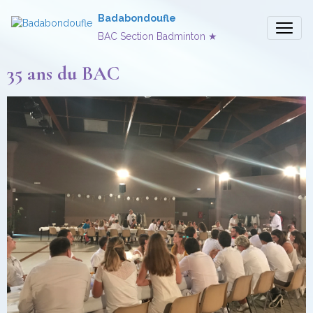
Badabondoufle
BAC Section Badminton ★
35 ans du BAC