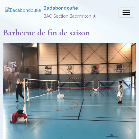
Badabondoufle
BAC Section Badminton ★
Barbecue de fin de saison