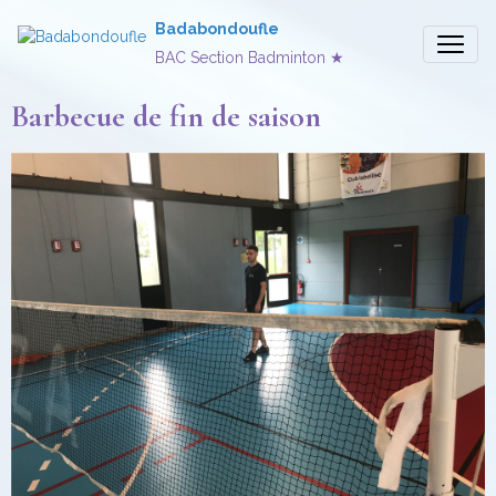
Badabondoufle
BAC Section Badminton ★
Barbecue de fin de saison