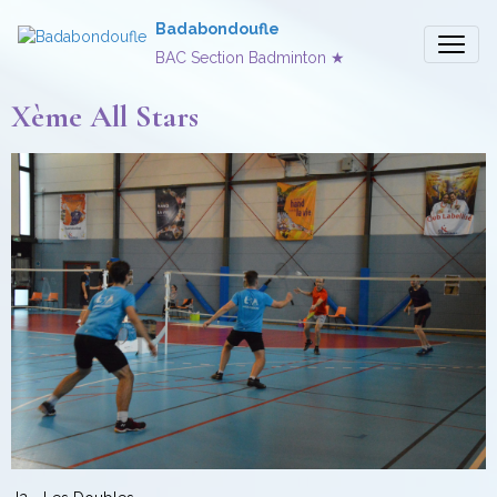
Badabondoufle
BAC Section Badminton ★
Xème All Stars