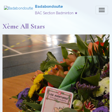
Badabondoufle
BAC Section Badminton ★
Xème All Stars