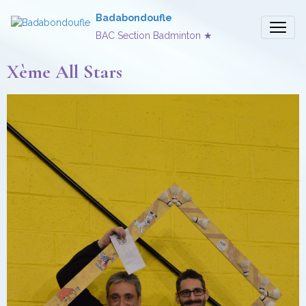
Badabondoufle
BAC Section Badminton ★
Xème All Stars