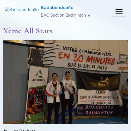
Badabondoufle
BAC Section Badminton ★
Xème All Stars