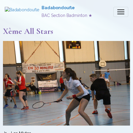
Badabondoufle
BAC Section Badminton ★
Xème All Stars