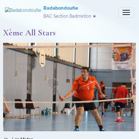
Badabondoufle
BAC Section Badminton ★
Xème All Stars