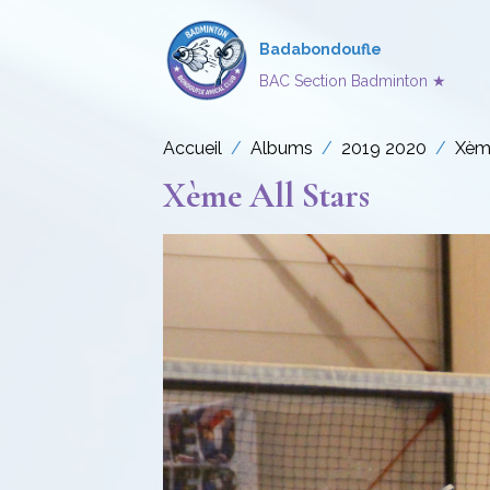
Badabondoufle
BAC Section Badminton ★
Accueil
Albums
2019 2020
Xème
Xème All Stars