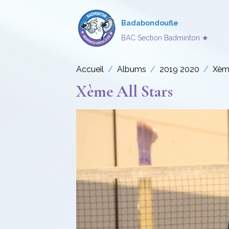
Badabondoufle
BAC Section Badminton ★
Accueil
Albums
2019 2020
Xème
Xème All Stars