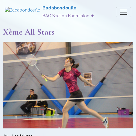
Badabondoufle
BAC Section Badminton ★
Xème All Stars