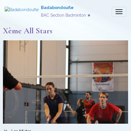
Badabondoufle
BAC Section Badminton ★
Xème All Stars