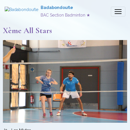
Badabondoufle
BAC Section Badminton ★
Xème All Stars