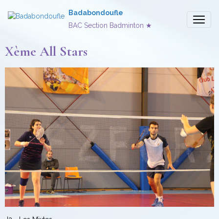
Badabondoufle
BAC Section Badminton ★
Xème All Stars