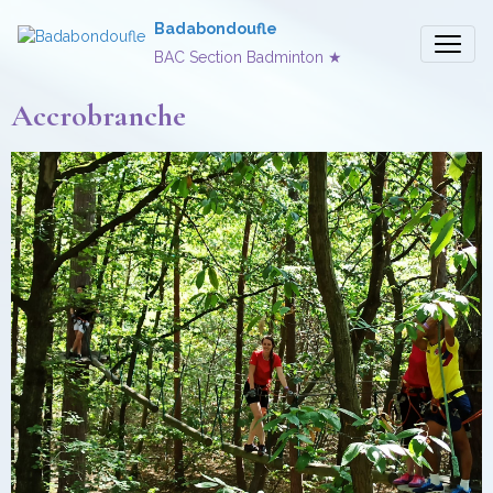
Badabondoufle
BAC Section Badminton ★
Accrobranche