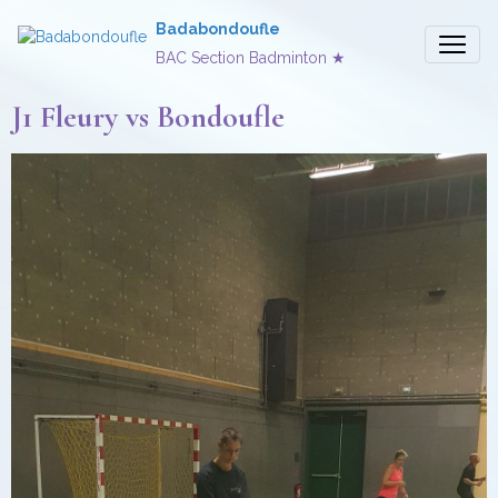
Badabondoufle
BAC Section Badminton ★
J1 Fleury vs Bondoufle