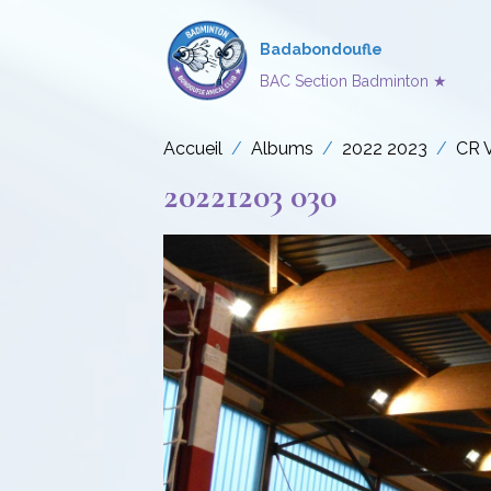
Badabondoufle
BAC Section Badminton ★
Accueil
Albums
2022 2023
CR 
20221203 030