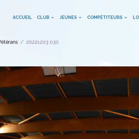
ACCUEIL
CLUB
JEUNES
COMPÉTITEURS
LO
Vétérans
20221203 030