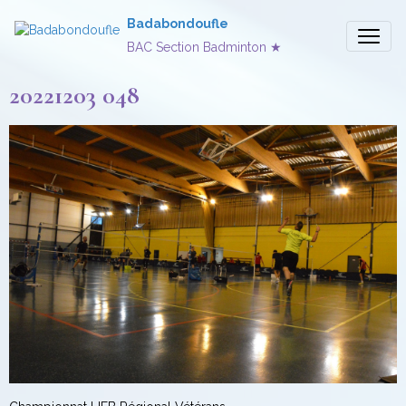
Badabondoufle
BAC Section Badminton ★
20221203 048