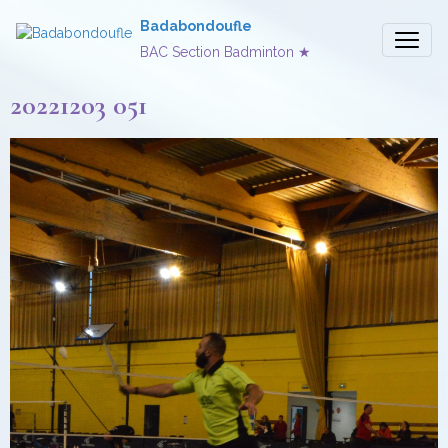
Badabondoufle
BAC Section Badminton ★
20221203 051