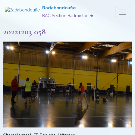
Badabondoufle
BAC Section Badminton ★
20221203 058