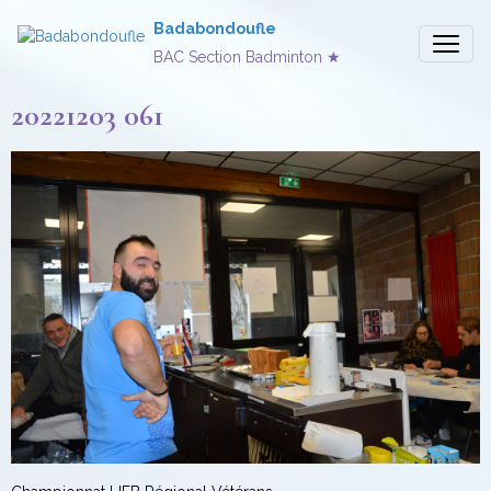
Badabondoufle
BAC Section Badminton ★
20221203 061