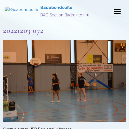
Badabondoufle
BAC Section Badminton ★
20221203 072