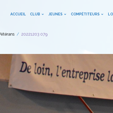
ACCUEIL
CLUB
JEUNES
COMPÉTITEURS
LO
Vétérans
20221203 079