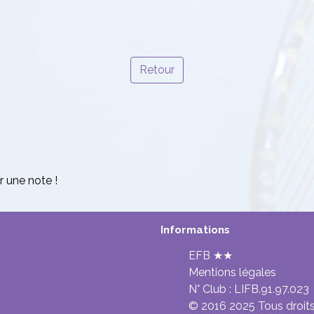
Retour
r une note !
Informations
EFB ★★
Mentions légales
N° Club :
LIFB.91.97.023
© 2016 2025 Tous droits