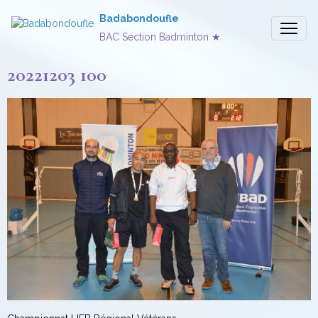
Badabondoufle
BAC Section Badminton ★
20221203 100