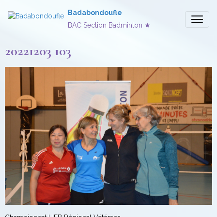
Badabondoufle
BAC Section Badminton ★
20221203 103