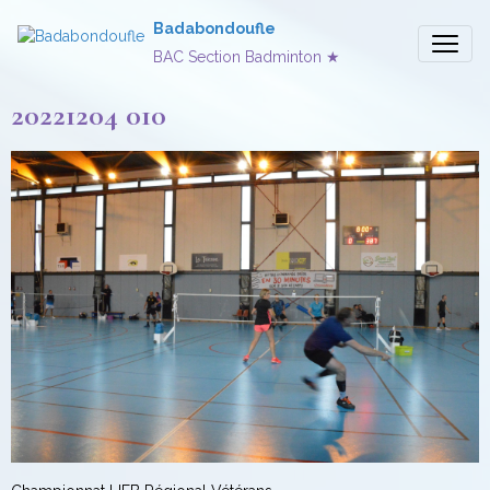
Badabondoufle
BAC Section Badminton ★
20221204 010