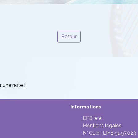
Retour
r une note !
Informations
EFB ★★
Mentions légales
N° Club :
LIFB.91.97.023