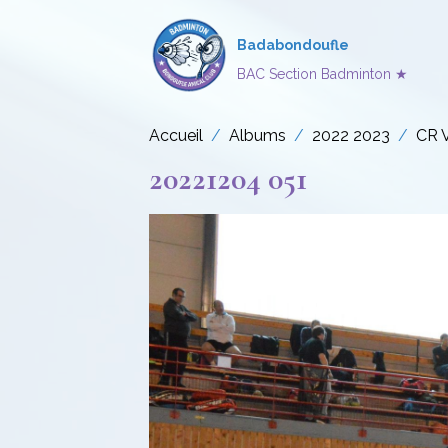
Badabondoufle
BAC Section Badminton ★
Accueil
Albums
2022 2023
CR 
20221204 051