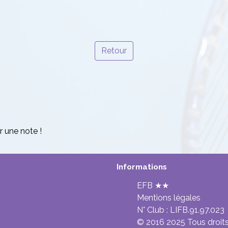
Retour
r une note !
Informations
EFB ★★
Mentions légales
N° Club :
LIFB.91.97.023
© 2016 2025 Tous droits