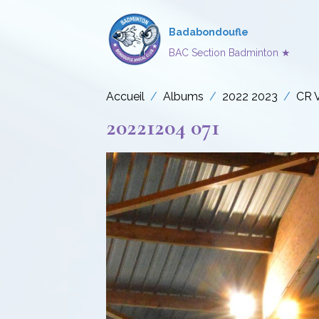
Badabondoufle
BAC Section Badminton ★
Accueil
Albums
2022 2023
CR 
20221204 071