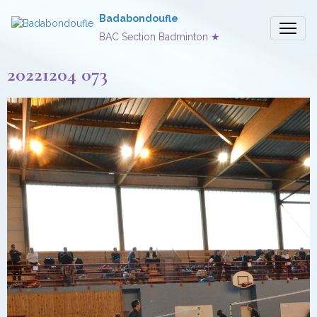
Badabondoufle
BAC Section Badminton ★
20221204 073