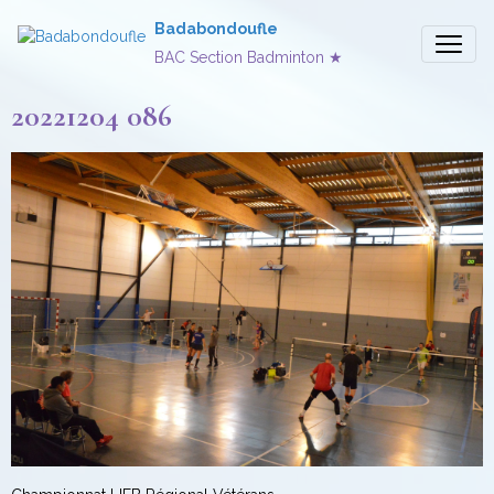
Badabondoufle
BAC Section Badminton ★
20221204 086