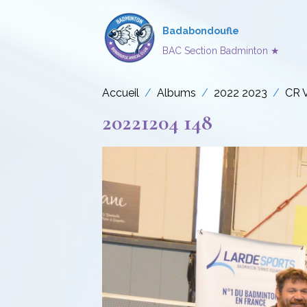
Badabondoufle
BAC Section Badminton ★
Accueil
Albums
2022 2023
CR 
20221204 148