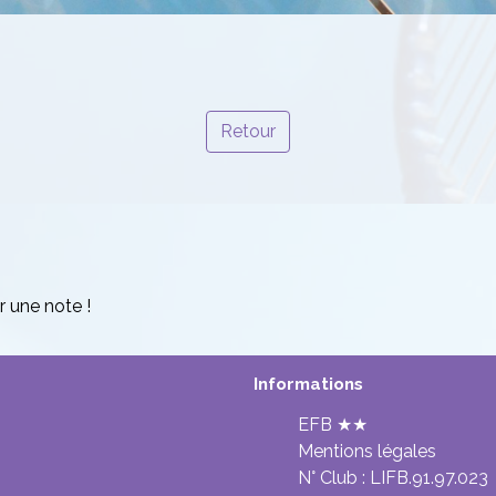
Retour
r une note !
Informations
EFB ★★
Mentions légales
N° Club :
LIFB.91.97.023