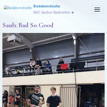
Badabondoufle
BAC Section Badminton ★
Saulx Bad So Good