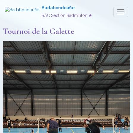
Badabondoufle
BAC Section Badminton ★
Tournoi de la Galette