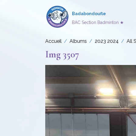
Badabondoufle
BAC Section Badminton ★
Accueil
Albums
2023 2024
All 
Img 3507