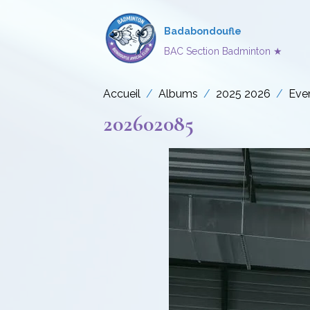
Badabondoufle
BAC Section Badminton ★
Accueil
Albums
2025 2026
Eve
202602085