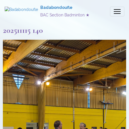
Badabondoufle
BAC Section Badminton ★
202511115 140