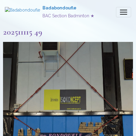
Badabondoufle
BAC Section Badminton ★
202511115 49